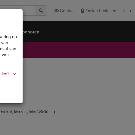
Contact
Online bestellen
NL
Toebehoren
varing op
 van
bevat van
k van
kies?
eckel, Mazak, Mori-Seiki,…).