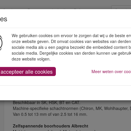
Catalogen
Promoties
LinkedIn
Referenties
ies
strumenten
Handgereedschap
Werkplaatsuitrusting
We gebruiken cookies om ervoor te zorgen dat wij u de beste er
onze website geven. Dit omvat cookies van websites van derden
sociale media als u een pagina bezoekt die embedded content 
sociale media. Dergelijke cookies van derden kunnen uw gebrui
deze website volgen.
 accepteer alle cookies
Boorhouders
Meer weten over coo
CNC precisie boorhouders
Beschikbaar in SK, HSK, BT en CAT.
Machine-specifieke schachtnormen (Chiron, MK, Wohlhaupter, D
Van 0.5 tot 13 mm of van 2.5 tot 16 mm.
Zelfspannende boorhouders Albrecht