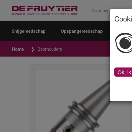
Over ons
Nieuws
Cook
Snijgereedschap
Opspangereedschap
Meetin
Home
Boorhouders
Ok, ik