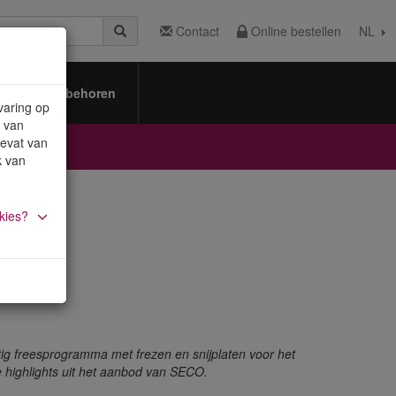
Contact
Online bestellen
NL
Toebehoren
varing op
 van
bevat van
k van
kies?
g freesprogramma met frezen en snijplaten voor het
e highlights uit het aanbod van SECO.