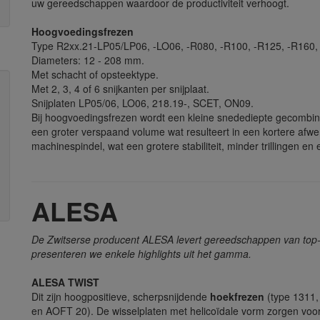
uw gereedschappen waardoor de productiviteit verhoogt.
Hoogvoedingsfrezen
Type R2xx.21-LP05/LP06, -LO06, -R080, -R100, -R125, -R160,
Diameters: 12 - 208 mm.
Met schacht of opsteektype.
Met 2, 3, 4 of 6 snijkanten per snijplaat.
Snijplaten LP05/06, LO06, 218.19-, SCET, ON09.
Bij hoogvoedingsfrezen wordt een kleine snedediepte gecombin
een groter verspaand volume wat resulteert in een kortere afwerk
machinespindel, wat een grotere stabiliteit, minder trillingen en 
ALESA
De Zwitserse producent ALESA levert gereedschappen van top-k
presenteren we enkele highlights uit het gamma.
ALESA TWIST
Dit zijn hoogpositieve, scherpsnijdende
hoekfrezen
(type 1311,
en AOFT 20). De wisselplaten met helicoïdale vorm zorgen voo