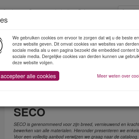
Catalogen
Promoties
LinkedIn
Referenties
ies
strumenten
Handgereedschap
Werkplaatsuitrusting
We gebruiken cookies om ervoor te zorgen dat wij u de beste er
onze website geven. Dit omvat cookies van websites van derden
sociale media als u een pagina bezoekt die embedded content 
sociale media. Dergelijke cookies van derden kunnen uw gebrui
deze website volgen.
 accepteer alle cookies
Frezen met wisselplaten
Meer weten over coo
SECO
SECO is gerenommeerd voor zijn breed, vernieuwend en krachti
bewerken van alle materialen. Hieronder presenteren we enkel
Voor een volledig aanbod verwijzen we graag naar de cataloog.