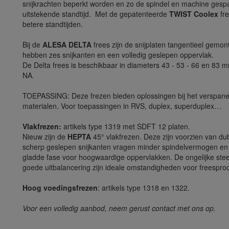
snijkrachten beperkt worden en zo de spindel en machine gespa
uitstekende standtijd. Met de gepatenteerde
TWIST Coolex
fre
betere standtijden.
Bij de
ALESA DELTA
frees zijn de snijplaten tangentieel gemon
hebben zes snijkanten en een volledig geslepen oppervlak.
De Delta frees is beschikbaar in diameters 43 - 53 - 66 en 83 
NA.
TOEPASSING: Deze frezen bieden oplossingen bij het verspanen
materialen. Voor toepassingen in RVS, duplex, superduplex…
Vlakfrezen:
artikels type 1319 met SDFT 12 platen.
Nieuw zijn de
HEPTA
45° vlakfrezen. Deze zijn voorzien van dub
scherp geslepen snijkanten vragen minder spindelvermogen en zi
gladde fase voor hoogwaardige oppervlakken. De ongelijke stee
goede uitbalancering zijn ideale omstandigheden voor freespr
Hoog voedingsfrezen
: artikels type 1318 en 1322.
Voor een volledig aanbod, neem gerust contact met ons op.