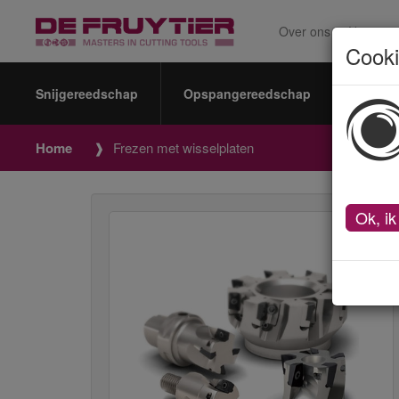
Over ons
Nieuws
Cook
Snijgereedschap
Opspangereedschap
Meetin
Home
Frezen met wisselplaten
Ok, ik