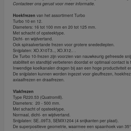
Contacteer ons gerust voor meer informatie.
Hoekfrezen
van het assortiment Turbo
Turbo 10 en 12.
Diameters: 16 tot 100 mm en 20 tot 125 mm.
Met schacht of opsteektype.
Dicht- en wijdvertand.
Ook spiraalvertande frezen voor grotere snedediepten.
Snijplaten: XO.X10T3.., XO.X12.. .
De Turbo 10-frezen zijn voorzien van nauwkeurig gefreesde snij
stabiliteit en standtijd verbeteren doordat er optimaal contact 
Inwendige koelkanalen dragen bij aan een hoge productiviteit e
De snijplaten kunnen worden ingezet voor gleuffrezen, hoekfrez
axiaalfrezen en draaifrezen.
Vlakfrezen
Type R220.53 (Quatromill).
Diameters: 20 - 500 mm.
Met schacht of opsteektype.
Normaal, dicht- en wijdvertand.
Snijplaten: SE..09T3, SEMX1204 (4 snijkanten per plaat).
De superpositieve geometrie, waarmee een spaanhoek van 35° k