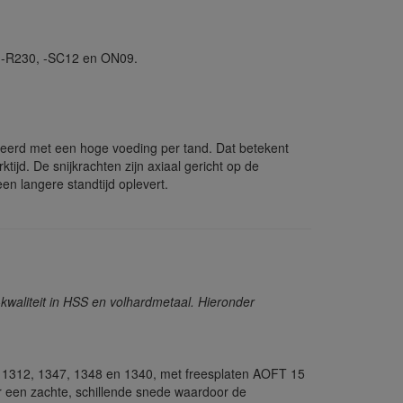
 -R230, -SC12 en ON09.
eerd met een hoge voeding per tand. Dat betekent
tijd. De snijkrachten zijn axiaal gericht op de
een langere standtijd oplevert.
waliteit in HSS en volhardmetaal. Hieronder
 1312, 1347, 1348 en 1340, met freesplaten AOFT 15
r een zachte, schillende snede waardoor de