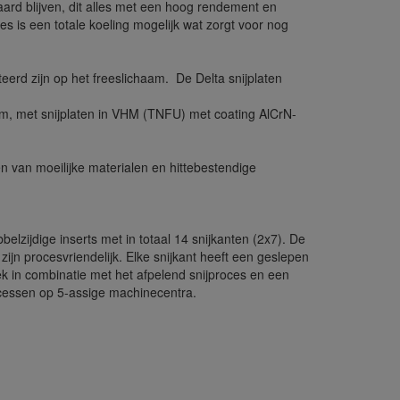
ard blijven, dit alles met een hoog rendement en
es is een totale koeling mogelijk wat zorgt voor nog
teerd zijn op het freeslichaam. De Delta snijplaten
mm, met snijplaten in VHM (TNFU) met coating AlCrN-
 van moeilijke materialen en hittebestendige
belzijdige inserts met in totaal 14 snijkanten (2x7). De
jn procesvriendelijk. Elke snijkant heeft een geslepen
k in combinatie met het afpelend snijproces en een
ocessen op 5-assige machinecentra.