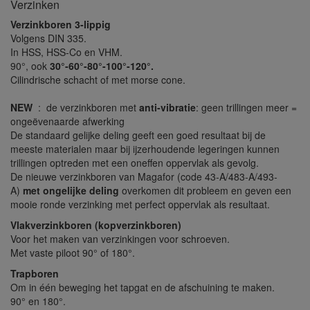
Verzinken
Verzinkboren 3-lippig
Volgens DIN 335.
In HSS, HSS-Co en VHM.
90°, ook
30°-60°-80°-100°-120°.
Cilindrische schacht of met morse cone.
NEW
: de verzinkboren met
anti-vibratie
: geen trillingen meer =
ongeëvenaarde afwerking
De standaard gelijke deling geeft een goed resultaat bij de
meeste materialen maar bij ijzerhoudende legeringen kunnen
trillingen optreden met een oneffen oppervlak als gevolg.
De nieuwe verzinkboren van Magafor (code 43-A/483-A/493-
A)
met ongelijke deling
overkomen dit probleem en geven een
mooie ronde verzinking met perfect oppervlak als resultaat.
Vlakverzinkboren (kopverzinkboren)
Voor het maken van verzinkingen voor schroeven.
Met vaste piloot 90° of 180°.
Trapboren
Om in één beweging het tapgat en de afschuining te maken.
90° en 180°.