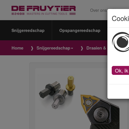
Over ons
Nieuws
Cook
Snijgereedschap
Opspangereedschap
Meetin
Home
Snijgereedschap
Draaien & afsteken 
Ok, ik