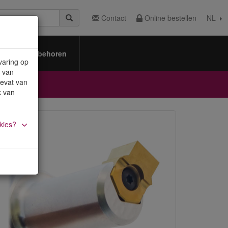
Contact
Online bestellen
NL
Toebehoren
varing op
 van
bevat van
k van
kies?