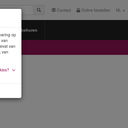
Contact
Online bestellen
NL
Toebehoren
varing op
 van
bevat van
k van
kies?