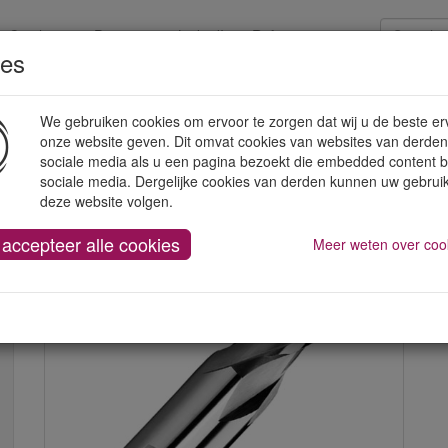
Catalogen
Promoties
LinkedIn
Referenties
ies
strumenten
Handgereedschap
Werkplaatsuitrusting
We gebruiken cookies om ervoor te zorgen dat wij u de beste er
onze website geven. Dit omvat cookies van websites van derden
sociale media als u een pagina bezoekt die embedded content 
n HSS-CO frezen
HSS frezen met schacht
sociale media. Dergelijke cookies van derden kunnen uw gebrui
deze website volgen.
 accepteer alle cookies
Meer weten over coo