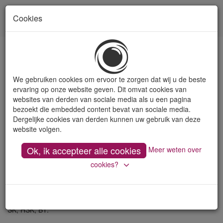
Cookies
Toon
naviga
Porte-outils
We gebruiken cookies om ervoor te zorgen dat wij u de beste
ervaring op onze website geven. Dit omvat cookies van
websites van derden van sociale media als u een pagina
Nous fournissons des mandrins pour Weldon, des mandrins à
bezoekt die embedded content bevat van sociale media.
pinces, des porte-fraises, des mandrins expansibles hydrauliques,
Dergelijke cookies van derden kunnen uw gebruik van deze
des mandrins de frettage...
website volgen.
G2.5 ou G6.3.
Court ou long.
Ok, ik accepteer alle cookies
Meer weten over
Mandrin type Weldon / Whistle Notch
cookies?
Pour le serrage d'outils avec queue cylindrique, à méplat type
Weldon (DIN 1835-B) et à méplat type Whistle Notch (DIN 1835-
E).
Forme AD, AD/B, avec arrosage.
SK, HSK, BT.