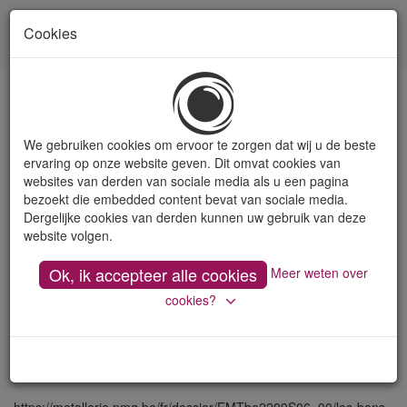
Cookies
Toon
naviga
Références
We gebruiken cookies om ervoor te zorgen dat wij u de beste
ervaring op onze website geven. Dit omvat cookies van
websites van derden van sociale media als u een pagina
Nos cliens ont la parole
bezoekt die embedded content bevat van sociale media.
Dergelijke cookies van derden kunnen uw gebruik van deze
website volgen.
Vous souhaitez en savoir plus sur une collaboration avec De
Fruytier? Inspirez-vous des histoires de nos clients:
Ok, ik accepteer alle cookies
Meer weten over
https://metallerie.pmg.be/fr/dossier/EMTbe2315S02_00/metvico-
cookies?
ne-recule-pas-devant-les-materiaux-di
https://metallerie.pmg.be/fr/dossier/EMTbe2231S03_00/une-
reactivite-optimale-grace-a-une-collabora