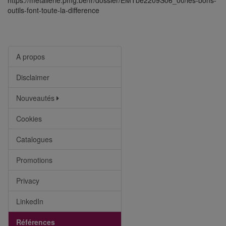
https://metallerie.pmg.be/fr/dossier/EMTbe2209S06_00/les-bons-
outils-font-toute-la-difference
A propos
Disclaimer
Nouveautés
Cookies
Catalogues
Promotions
Privacy
LinkedIn
Références