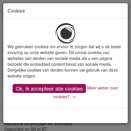
Cookies
Toon
naviga
Mandrins de perçage
We gebruiken cookies om ervoor te zorgen dat wij u de beste
ervaring op onze website geven. Dit omvat cookies van
websites van derden van sociale media als u een pagina
Mandrins de perçage haute précision
bezoekt die embedded content bevat van sociale media.
Disponible en attachements SK, HSK, BT et CAT.
Dergelijke cookies van derden kunnen uw gebruik van deze
Attachements spécifiques pour les machines Chrion, Deckel,
website volgen.
Mazak, Mori-Seiki... .
Capacité de 0.5 à 13 mm et de 2.5 à 16 mm.
Ok, ik accepteer alle cookies
Meer weten over
Mandrins auto-serrants Albrecht
cookies?
Avec cône ou filetage interne. Avec cône morse intégré.
0.5 - 10 mm, 1 - 13 mm, 3 - 16 mm.
Version micro à partir de 0.2 mm.
Mandrins de perçage NC standard
Disponible en SK et BT.