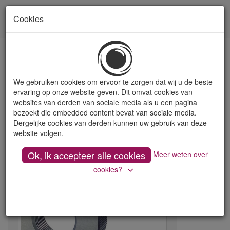
Cookies
Toon
naviga
Kalibers
We gebruiken cookies om ervoor te zorgen dat wij u de beste
ervaring op onze website geven. Dit omvat cookies van
websites van derden van sociale media als u een pagina
Controle kalibers voor schroefdraad en boringen
bezoekt die embedded content bevat van sociale media.
We leveren schroefdraadkalibers (pen- en ringkalibers) met
Dergelijke cookies van derden kunnen uw gebruik van deze
goedkeur en afkeur voor de verschillende types schroefdraad,
website volgen.
alsook gladde penkalibers volgens DIN 2245 voor boringen,
volgens standaardtoleranties. Andere toleranties zijn mogelijk op
Ok, ik accepteer alle cookies
Meer weten over
aanvraag.
cookies?